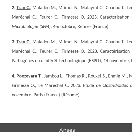
2.
Tran C.
, Maladen M., Mtimet N., Malayrat C., Coadou T., Led
Maréchal C., Feurer C., Firmesse O. 2023. Caractérisatio
Microbiologie (SFM)
, 4-6 octobre, Rennes (France)
3.
Tran C.
, Maladen M., Mtimet N., Malayrat C., Coadou T., Led
Maréchal C., Feurer C., Firmesse O. 2023. Caractérisatio
Pathogènes ou d’Intérêt Technologique (BSPIT), 14 novembre, 
4.
Poezevara T.
, Jambou L., Thomas R., Rouxel S., Ehmig M., Ma
Firmesse O., Le Maréchal C. 2023. Etude de
Clostridioides di
novembre, Paris (France) (Résumé)
Anses