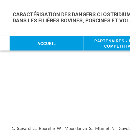
Skip to main content
CARACTÉRISATION DES DANGERS CLOSTRIDIUM 
DANS LES FILIÈRES BOVINES, PORCINES ET VO
Partenaires - 
Accueil
compétitiv
1.
Savard L.
, Bourelle W., Moundanga S., Mtimet N., Guyot 