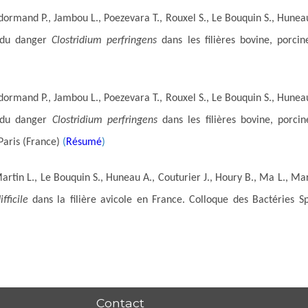
ormand P., Jambou L., Poezevara T., Rouxel S., Le Bouquin S., Huneau 
n du danger
Clostridium perfringens
dans les filières bovine, porcine
ormand P., Jambou L., Poezevara T., Rouxel S., Le Bouquin S., Huneau 
n du danger
Clostridium perfringens
dans les filières bovine, porcin
Paris (France)
(
Résumé
)
rtin L., Le Bouquin S., Huneau A., Couturier J., Houry B., Ma L., Mar
fficile
dans la filière avicole en France. Colloque des Bactéries S
Contact