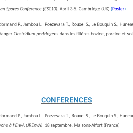
an Spores Conference (ESC10)
, April 3-5, Cambridge (UK)
(
Poster
)
ormand P., Jambou L., Poezevara T., Rouxel S., Le Bouquin S., Huneau 
 danger
Clostridium perfringens
dans les filières bovine, porcine et vola
CONFERENCES
ormand P., Jambou L., Poezevara T., Rouxel S., Le Bouquin S., Huneau 
rche à l’EnvA (JREnvA)
, 18 septembre, Maisons-Alfort (France)